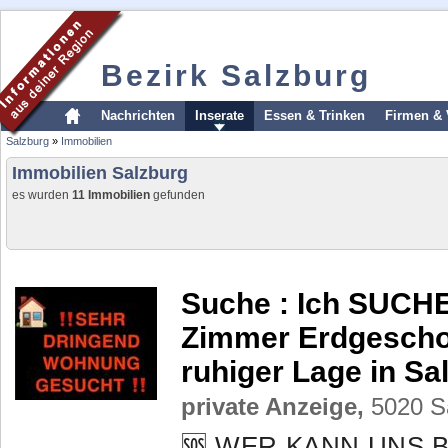
Bezirk Salzburg
Nachrichten
Inserate
Essen & Trinken
Firmen & 
Salzburg
»
Immobilien
Immobilien Salzburg
es wurden
11 Immobilien
gefunden
Suche :
Ich SUCH
Zimmer Erdgescho
ruhiger Lage in Sa
private Anzeige,
5020 Sa
🆘 WER KANN UNS B