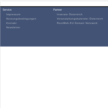
Service
Partner
Impressum
Inserate Österreich
Nutzungsbedingungen
Veranstaltungskalender Österreich
Kontakt
RootWeb.EU Domain Netzwerk
Newsletter