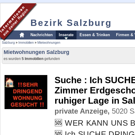
Bezirk Salzburg
Nachrichten
Inserate
Essen & Trinken
Firmen & 
Salzburg
»
Immobilien
»
Mietwohnungen
Mietwohnungen Salzburg
es wurden
5 Immobilien
gefunden
Suche :
Ich SUCH
Zimmer Erdgescho
ruhiger Lage in Sa
private Anzeige,
5020 Sa
🆘 WER KANN UNS B
🆘 Ich SUCHE DRIN